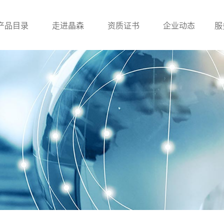
产品目录
走进晶森
资质证书
企业动态
服
滤波器
贴片电感
工字
UU系列滤波器
贴片绕线电感
ET/UT系列滤波器
贴片叠层电感
电感
贴片功率电感
一体成型电感