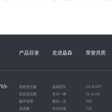
产品目录
走进晶森
荣誉资质
69-
高频变压器
晶森团队
ISO & IATF
低频变压器
车间一角
UL & cUL
磁环电感
展会一览
VDE
滤波器
车间设备
CQC