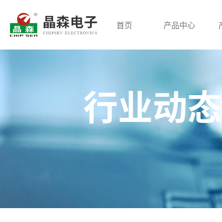
首页
产品中心
高频变压器
低频变压器
磁环电感
行业动态
开关电源变压器
三相变压器
共模电感
脉冲变压器
针式电源变压器
差模电感
回归变压器
音频变压器
PFC大电流
贴片变压器
电抗器
三相电感
储能变压器
环形变压器
网络变压器
电流互感器
平板变压器