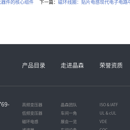
元器件的核心组件
下一篇：
磁环线圈：贴片电感现代电子电路
产品目录
走进晶森
荣誉资质
69-
高频变压器
晶森团队
ISO & IATF
低频变压器
车间一角
UL & cUL
磁环电感
展会一览
VDE
滤波器
车间设备
CQC