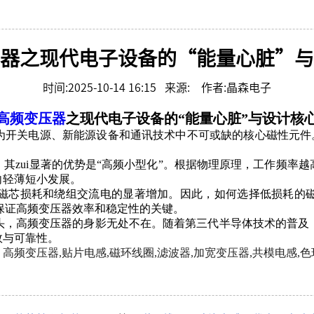
开关插座
器之现代电子设备的“能量心脏”与
时间:2025-10-14 16:15 来源: 作者:晶森电子
高频变压器
之现代电子设备的“能量心脏”与设计核
为开关电源、新能源设备和通讯技术中不可或缺的核心磁性元件
。其
zui
显著的优势是
“高频小型化”。根据物理原理，工作频率
向轻薄短小发展。
磁芯损耗和绕组交流电的显著增加。因此，如何选择低损耗的
保证高频变压器效率和稳定性的关键。
头，高频变压器的身影无处不在。随着第三代半导体技术的普及
效与可靠性。
：高频变压器
,贴片电感,磁环线圈,滤波器,加宽变压器,共模电感