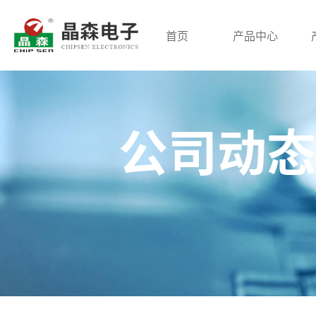
首页
产品中心
高频变压器
低频变压器
磁环电感
公司动态
开关电源变压器
三相变压器
共模电感
脉冲变压器
针式电源变压器
差模电感
回归变压器
音频变压器
PFC大电流
贴片变压器
电抗器
三相电感
储能变压器
环形变压器
网络变压器
电流互感器
平板变压器