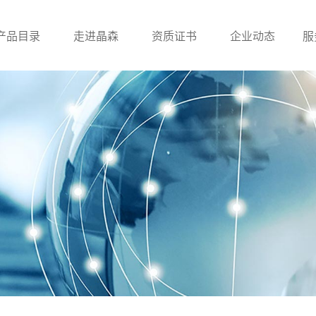
产品目录
走进晶森
资质证书
企业动态
服
滤波器
贴片电感
工字
UU系列滤波器
贴片绕线电感
ET/UT系列滤波器
贴片叠层电感
电感
贴片功率电感
一体成型电感