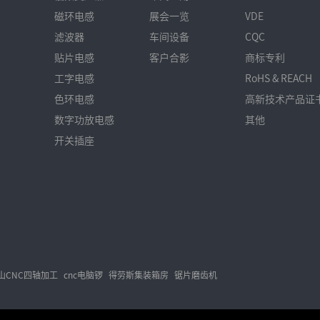
磁环电感
展会一览
VDE
滤波器
车间设备
CQC
贴片电感
客户合影
商标专利
工字电感
RoHS & REACH
色环电感
高新技术产品证
数字功放电感
其他
开关插座
山CNC四轴加工
cnc电脑锣
得劳斯集装箱房
锯片磨齿机