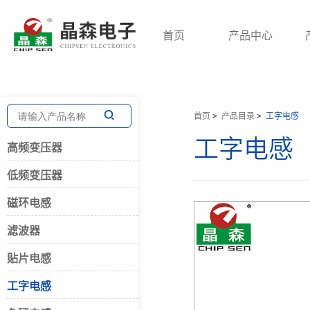
首页
产品中心
高频变压器
低频变压器
磁环电感
首页
>
产品目录
>
工字电感
工字电感
高频变压器
开关电源变压器
三相变压器
共模电感
低频变压器
脉冲变压器
针式电源变压器
差模电感
回归变压器
音频变压器
PFC大电流
磁环电感
贴片变压器
电抗器
三相电感
滤波器
储能变压器
环形变压器
贴片电感
网络变压器
电流互感器
工字电感
平板变压器