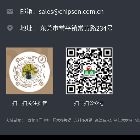
邮箱：sales@chipsen.com.cn
地址： 东莞市常平镇常黄路234号
扫一扫关注抖音
扫一扫公众号
友情链接：
直臂开门电机
圆木多片锯
方料多片锯
高端私人定制红木家具
佛