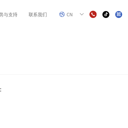
务与支持
联系我们
CN
电感
色环电感
数字功放电感
：