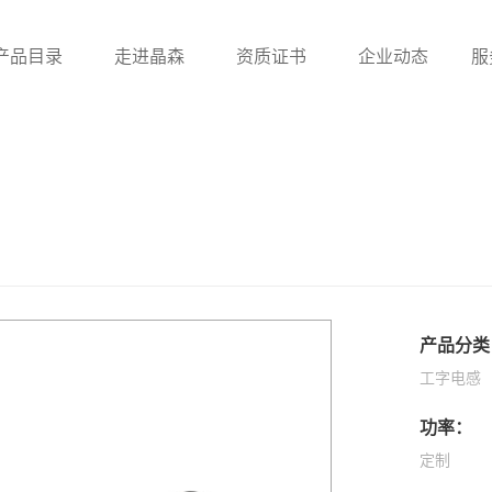
产品目录
走进晶森
资质证书
企业动态
服
滤波器
贴片电感
工字
UU系列滤波器
贴片绕线电感
ET/UT系列滤波器
贴片叠层电感
电感
贴片功率电感
产品分类
一体成型电感
工字电感
功率：
定制