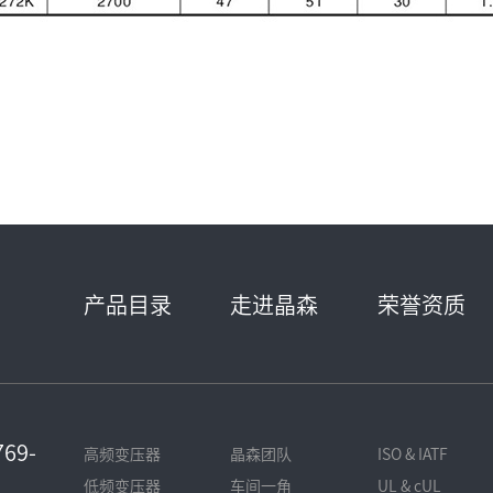
产品目录
走进晶森
荣誉资质
69-
高频变压器
晶森团队
ISO & IATF
低频变压器
车间一角
UL & cUL