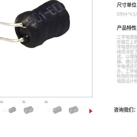
尺寸单位
DR04*4.5
开关插座
产品特性
工字电感
在磁芯上
字电感的
线径决定
成，以增
器，通过
字电感还
外，工字
检测的作
电路设计
产品用途
工字电感
咨询我们